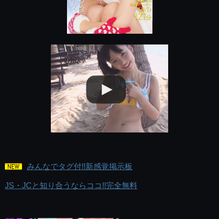
みんなでタグ付!!新感覚掲示板
JS・JCと知り合うならココ!!完全無料