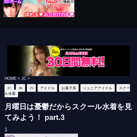
HOME
>
JC
>
JC
JK
JS
アイドル
お菓子系
ジュニアアイドル
スクー
ル水着
月曜日は憂鬱だからスクール水着を見
てみよう！ part.3
1