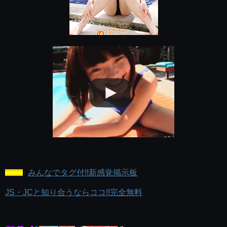
みんなでタグ付!!新感覚掲示板
JS・JCと知り合うならココ!!完全無料