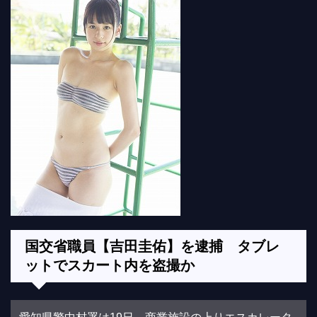
国交省職員【吉田圭佑】を逮捕 タブレ
ットでスカート内を盗撮か