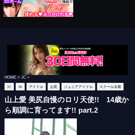
HOME
>
JC
>
JC
JK
アイドル
お尻
ジュニアアイドル
スクール水着
山上愛 美尻自慢のロリ天使!! 14歳か
ら順調に育ってます!! part.2