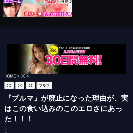
HOME
>
JC
>
JC
JK
JS
ブルマ
『ブルマ』が廃止になった理由が、実
はこの食い込みのこのエロさにあっ
た！！！
1