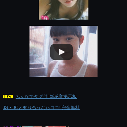
みんなでタグ付!!新感覚掲示板
JS・JCと知り合うならココ!!完全無料