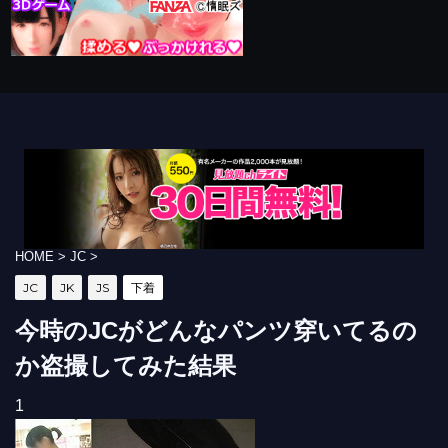
HOME
>
JC
>
JC
JK
JS
下着
今時のJCがどんなパンツ穿いてるの
か盗撮してみた結果
1