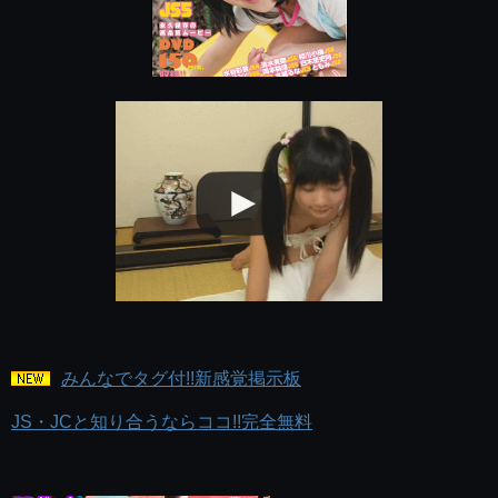
みんなでタグ付!!新感覚掲示板
JS・JCと知り合うならココ!!完全無料