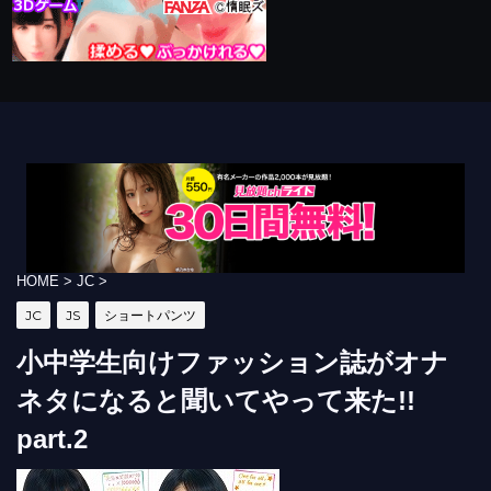
HOME
>
JC
>
JC
JS
ショートパンツ
小中学生向けファッション誌がオナ
ネタになると聞いてやって来た!!
part.2