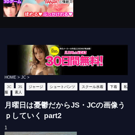
HOME
>
JC
>
JC
JS
ジャージ
ショートパンツ
スクール水着
下着
私
服
素人
月曜日は憂鬱だからJS・JCの画像う
ｐしていく part2
1