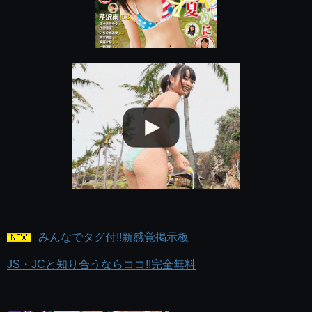
みんなでタグ付!!新感覚掲示板
JS・JCと知り合うならココ!!完全無料