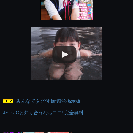
みんなでタグ付!!新感覚掲示板
JS・JCと知り合うならココ!!完全無料