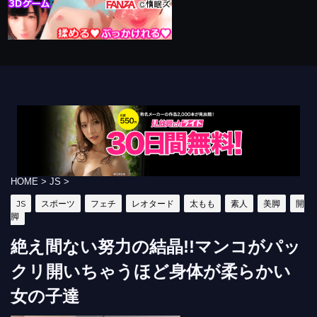
HOME
>
JS
>
JS
スポーツ
フェチ
レオタード
太もも
素人
美脚
開
脚
絶え間ない努力の結晶!!マンコがパッ
クリ開いちゃうほど身体が柔らかい
女の子達