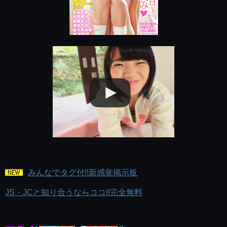
みんなでタグ付!!新感覚掲示板
JS・JCと知り合うならココ!!完全無料