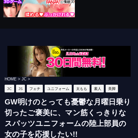
HOME
>
JC
>
JC
JS
フェチ
ユニフォーム
太もも
素人
美脚
GW明けのとっても憂鬱な月曜日乗り
切ったご褒美に、マン筋くっきりな
スパッツユニフォームの陸上部員の
女の子を応援したい!!