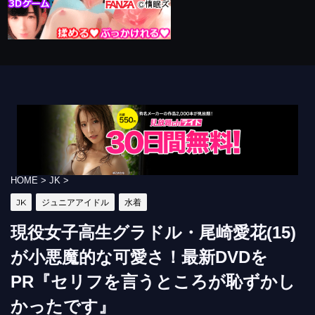
HOME
>
JK
>
JK
ジュニアアイドル
水着
現役女子高生グラドル・尾崎愛花(15)
が小悪魔的な可愛さ！最新DVDを
PR『セリフを言うところが恥ずかし
かったです』