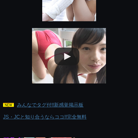
みんなでタグ付!!新感覚掲示板
JS・JCと知り合うならココ!!完全無料