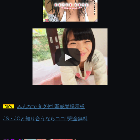
みんなでタグ付!!新感覚掲示板
JS・JCと知り合うならココ!!完全無料