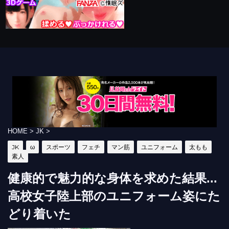
HOME
>
JK
>
JK
ω
スポーツ
フェチ
マン筋
ユニフォーム
太もも
素人
健康的で魅力的な身体を求めた結果...
高校女子陸上部のユニフォーム姿にた
どり着いた