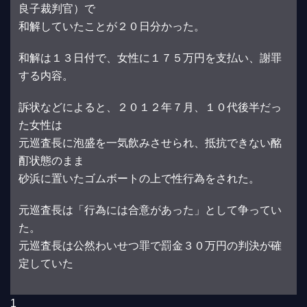
良子裁判官）で
和解していたことが２０日分かった。
和解は１３日付で、女性に１７５万円を支払い、謝罪
する内容。
訴状などによると、２０１２年７月、１０代後半だっ
た女性は
元巡査長に泡盛を一気飲みさせられ、抵抗できない酩
酊状態のまま
砂浜に置いたゴムボートの上で性行為をされた。
元巡査長は「行為には合意があった」として争ってい
た。
元巡査長は公然わいせつ罪で罰金３０万円の判決が確
定していた
1