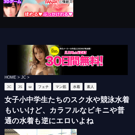
HOME
>
JC
>
JC
JS
ω
フェチ
マン筋
水着
素人
女子小中学生たちのスク水や競泳水着
もいいけど、カラフルなビキニや普
通の水着も逆にエロいよね