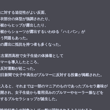
きに対する追従性がよい反面、
着衣部分の体型が強調されたり、
の裾からヒップが露出したり、
の裾からショーツが露出するいわゆる「ハミパン」が
いう問題もあった。
股の露出に抵抗を持つ者も多くなった。
、名古屋西高校で女子生徒の体操着として
ルマーを導入したところ、
る反対運動が起こった。
、朝日新聞で女子中高生がブルマーに反対する投書が掲載された。
代に入ると、それまでは一部のマニアのものであったブルセラ趣味が
展開され、女子生徒から着用済みのブルマーやセーラー服などを
売するブルセラショップが誕生した。