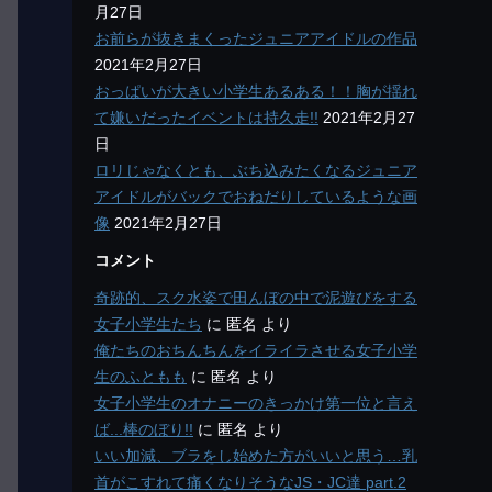
月27日
お前らが抜きまくったジュニアアイドルの作品
2021年2月27日
おっぱいが大きい小学生あるある！！胸が揺れ
て嫌いだったイベントは持久走!!
2021年2月27
日
ロリじゃなくとも、ぶち込みたくなるジュニア
アイドルがバックでおねだりしているような画
像
2021年2月27日
コメント
奇跡的、スク水姿で田んぼの中で泥遊びをする
女子小学生たち
に
匿名
より
俺たちのおちんちんをイライラさせる女子小学
生のふともも
に
匿名
より
女子小学生のオナニーのきっかけ第一位と言え
ば...棒のぼり!!
に
匿名
より
いい加減、ブラをし始めた方がいいと思う…乳
首がこすれて痛くなりそうなJS・JC達 part.2