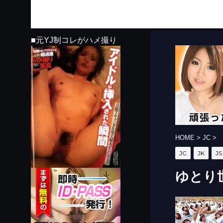
■元YJ制コレがハメ撮り
HOME
>
JC
>
JC
JK
JS
ゆとり