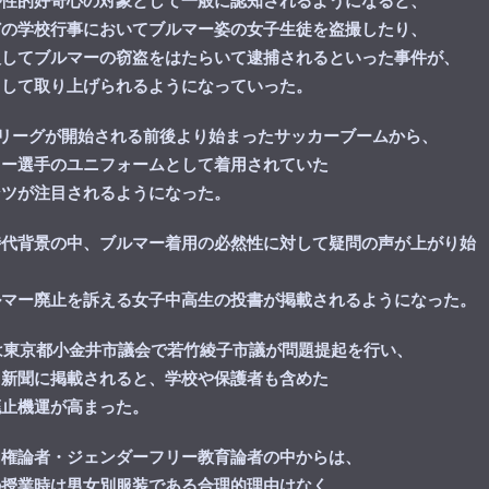
が性的好奇心の対象として一般に認知されるようになると、
どの学校行事においてブルマー姿の女子生徒を盗撮したり、
入してブルマーの窃盗をはたらいて逮捕されるといった事件が、
として取り上げられるようになっていった。
にJリーグが開始される前後より始まったサッカーブームから、
カー選手のユニフォームとして着用されていた
ンツが注目されるようになった。
時代背景の中、ブルマー着用の必然性に対して疑問の声が上がり始
ルマー廃止を訴える女子中高生の投書が掲載されるようになった。
には東京都小金井市議会で若竹綾子市議が問題提起を行い、
日新聞に掲載されると、学校や保護者も含めた
廃止機運が高まった。
同権論者・ジェンダーフリー教育論者の中からは、
の授業時は男女別服装である合理的理由はなく、