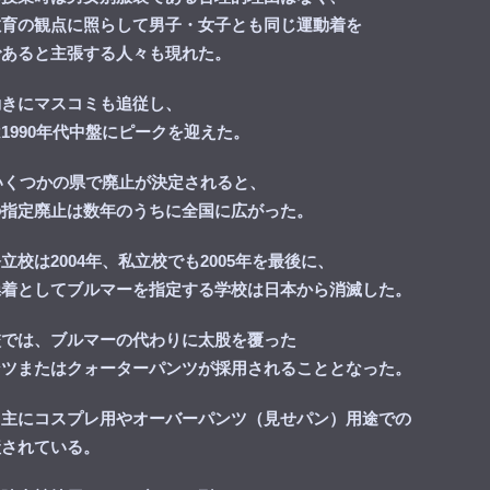
教育の観点に照らして男子・女子とも同じ運動着を
であると主張する人々も現れた。
動きにマスコミも追従し、
1990年代中盤にピークを迎えた。
にいくつかの県で廃止が決定されると、
の指定廃止は数年のうちに全国に広がった。
立校は2004年、私立校でも2005年を最後に、
操着としてブルマーを指定する学校は日本から消滅した。
校では、ブルマーの代わりに太股を覆った
ンツまたはクォーターパンツが採用されることとなった。
、主にコスプレ用やオーバーパンツ（見せパン）用途での
産されている。