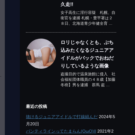
久走!!
女子高生に淫行容疑 札幌、自
衛官を逮捕 札幌・豊平署は２
８日、北海道青少年健全育 ...
ロリじゃなくとも、ぶち
込みたくなるジュニアア
イドルがバックでおねだ
りしているような画像
盗撮目的で温泉旅館に侵入 社
会福祉団体職員の４８歳【加藤
冬樹】男を逮捕 群馬 盗 ...
最近の投稿
抜けるジュニアアイドルで打線組んだ
2024年5
月20日
パンティラインってたまらん(OωO)II
2021年2