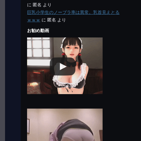
に
匿名
より
巨乳小学生のノーブラ率は異常。乳首見えとる
ｗｗｗ
に
匿名
より
お勧め動画