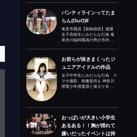
パンティラインってたま
らん(OωO)II
奄美市職員【新納昌悟】逮捕
女子高校生にみだらな行為 奄
美市の臨時職員の男が市内 ...
お前らが抜きまくったジ
ュニアアイドルの作品
女子中学生にみだらな行為 ス
マホ撮影、画像提供も 神奈川
県警少年捜査課と保土ケ谷 ...
おっぱいが大きい小学生
あるある！！胸が揺れて
嫌いだったイベントは持