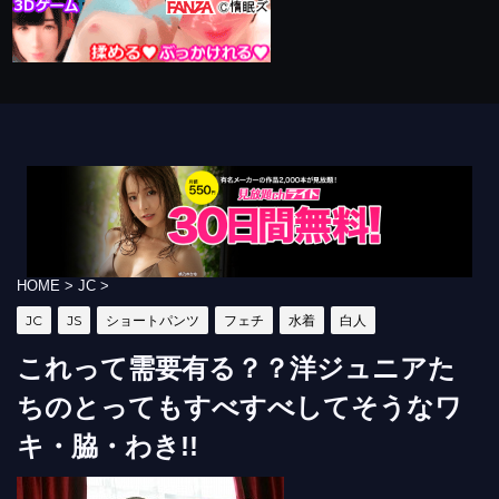
HOME
>
JC
>
JC
JS
ショートパンツ
フェチ
水着
白人
これって需要有る？？洋ジュニアた
ちのとってもすべすべしてそうなワ
キ・脇・わき!!