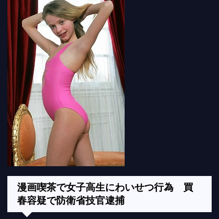
漫画喫茶で女子高生にわいせつ行為 買
春容疑で防衛省技官逮捕