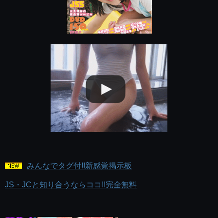
みんなでタグ付!!新感覚掲示板
JS・JCと知り合うならココ!!完全無料