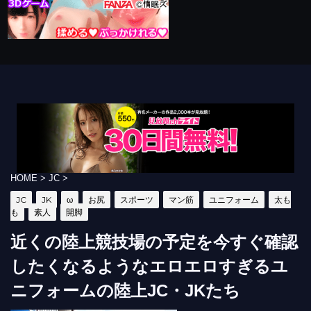
HOME
>
JC
>
JC
JK
ω
お尻
スポーツ
マン筋
ユニフォーム
太も
も
素人
開脚
近くの陸上競技場の予定を今すぐ確認
したくなるようなエロエロすぎるユ
ニフォームの陸上JC・JKたち