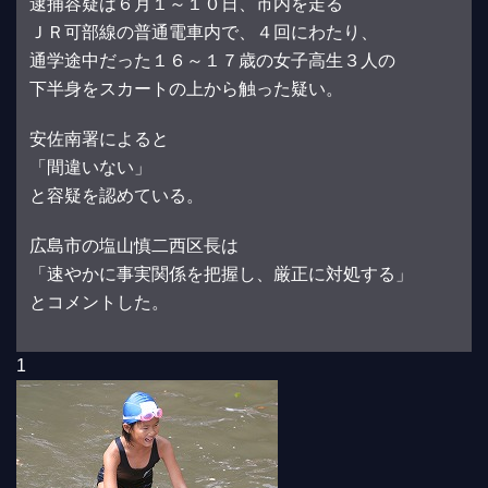
逮捕容疑は６月１～１０日、市内を走る
ＪＲ可部線の普通電車内で、４回にわたり、
通学途中だった１６～１７歳の女子高生３人の
下半身をスカートの上から触った疑い。
安佐南署によると
「間違いない」
と容疑を認めている。
広島市の塩山慎二西区長は
「速やかに事実関係を把握し、厳正に対処する」
とコメントした。
1