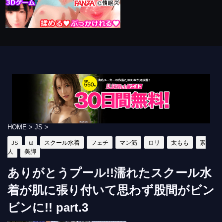
HOME
>
JS
>
JS
ω
スクール水着
フェチ
マン筋
ロリ
太もも
素
人
美脚
ありがとうプール!!濡れたスクール水
着が肌に張り付いて思わず股間がビン
ビンに!! part.3