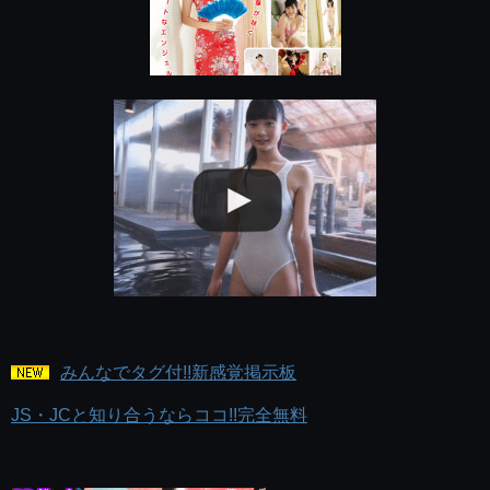
みんなでタグ付!!新感覚掲示板
JS・JCと知り合うならココ!!完全無料