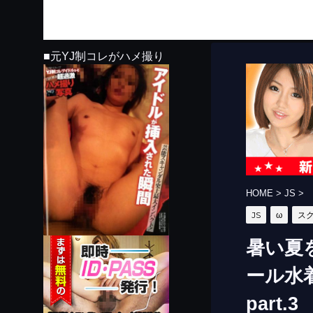
■元YJ制コレがハメ撮り
HOME
>
JS
>
JS
ω
ス
暑い夏
ール水
part.3