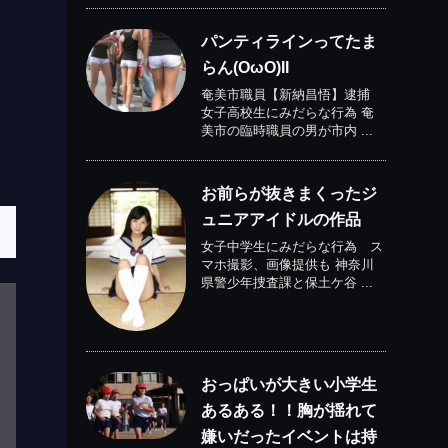
パンティラインってたま
らん(OωO)II
奄美市職員【新納昌悟】逮捕
女子高校生にみだらな行為 奄
美市の臨時職員の男が市内 ...
お前らが抜きまくったジ
ュニアアイドルの作品
女子中学生にみだらな行為 ス
マホ撮影、画像提供も 神奈川
県警少年捜査課と保土ケ谷 ...
おっぱいが大きい小学生
あるある！！胸が揺れて
嫌いだったイベントは持