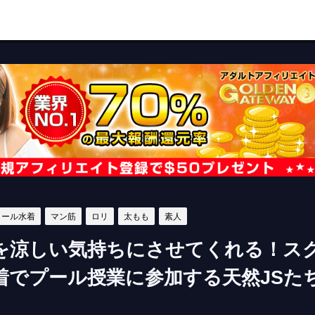
クール水着
マン筋
ロリ
太もも
素人
を涼しい気持ちにさせてくれる！ス
着でプール授業に参加する天然JSた