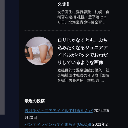
久走!!
女子高生に淫行容疑 札幌、自
衛官を逮捕 札幌・豊平署は２
８日、北海道青少年健全育 ...
ロリじゃなくとも、ぶち
込みたくなるジュニアア
イドルがバックでおねだ
りしているような画像
盗撮目的で温泉旅館に侵入 社
会福祉団体職員の４８歳【加藤
冬樹】男を逮捕 群馬 盗 ...
最近の投稿
抜けるジュニアアイドルで打線組んだ
2024年5
月20日
パンティラインってたまらん(OωO)II
2021年2