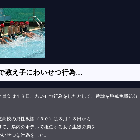
で教え子にわいせつ行為…
委員会は１３日、わいせつ行為をしたとして、教諭を懲戒免職処分
立高校の男性教諭（５０）は３月１３日から
けて、県内のホテルで担任する女子生徒の胸を
わいせつな行為をした。