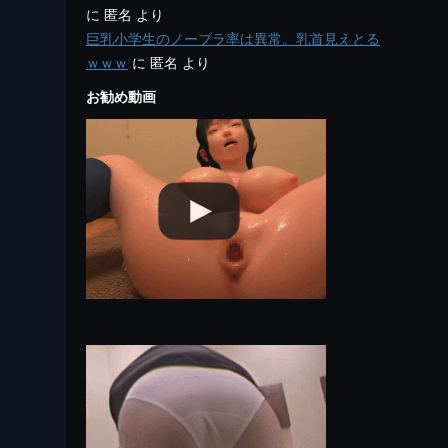
に
匿名
より
巨乳小学生のノーブラ率は異常。乳首見えとる
ｗｗｗ
に
匿名
より
お勧め動画