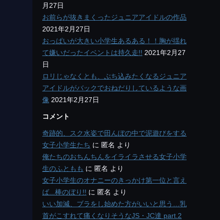
月27日
お前らが抜きまくったジュニアアイドルの作品
2021年2月27日
おっぱいが大きい小学生あるある！！胸が揺れ
て嫌いだったイベントは持久走!!
2021年2月27
日
ロリじゃなくとも、ぶち込みたくなるジュニア
アイドルがバックでおねだりしているような画
像
2021年2月27日
コメント
奇跡的、スク水姿で田んぼの中で泥遊びをする
女子小学生たち
に
匿名
より
俺たちのおちんちんをイライラさせる女子小学
生のふともも
に
匿名
より
女子小学生のオナニーのきっかけ第一位と言え
ば...棒のぼり!!
に
匿名
より
いい加減、ブラをし始めた方がいいと思う…乳
首がこすれて痛くなりそうなJS・JC達 part.2