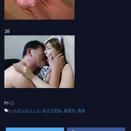
38
-
JS
-
一人ずつチェック
,
女子小学生
,
発育中
,
身体