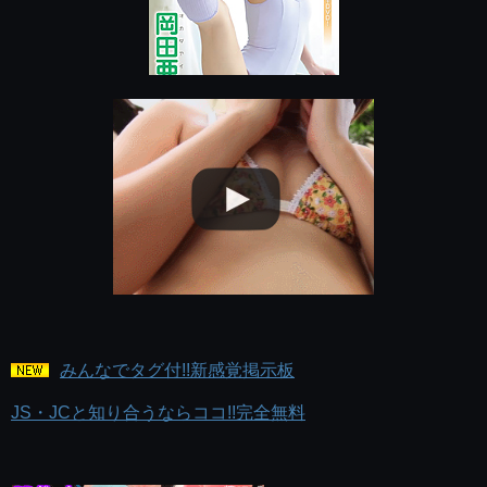
みんなでタグ付!!新感覚掲示板
JS・JCと知り合うならココ!!完全無料