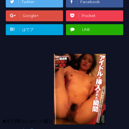
Twitter
Facebook
Google+
Pocket
B!
はてブ
LINE
■元YJ制コレがハメ撮り