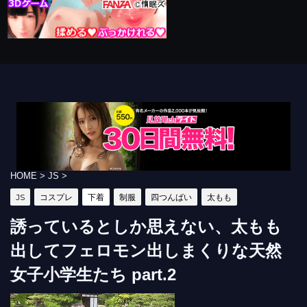
HOME
>
JS
>
JS
コスプレ
下着
制服
四つんばい
太もも
誘っているとしか思えない、太もも
出してフェロモン出しまくりな天然
女子小学生たち part.2