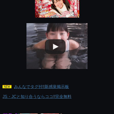
みんなでタグ付!!新感覚掲示板
JS・JCと知り合うならココ!!完全無料