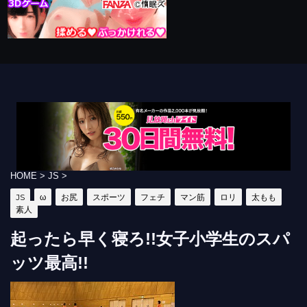
HOME
>
JS
>
JS
ω
お尻
スポーツ
フェチ
マン筋
ロリ
太もも
素人
起ったら早く寝ろ!!女子小学生のスパ
ッツ最高!!