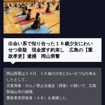
出会い系で知り合った１６歳少女にわい
せつ容疑 現金渡す約束し 広島の【重
政孝吏】逮捕 岡山県警
岡山西署は２３日、１６歳の少女にわいせつな行為を
したとして、
児童買春・ポルノ禁止法違反（買春）の疑いで、広島
県福山市の無職、
重政孝吏容疑者（４８）を逮捕した。