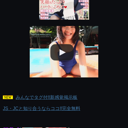
みんなでタグ付!!新感覚掲示板
JS・JCと知り合うならココ!!完全無料