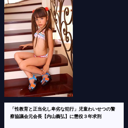
「性教育と正当化し卑劣な犯行」児童わいせつの警
察協議会元会長【内山義弘】に懲役３年求刑