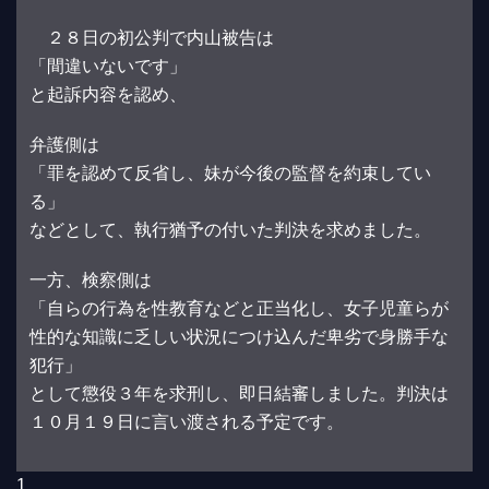
２８日の初公判で内山被告は
「間違いないです」
と起訴内容を認め、
弁護側は
「罪を認めて反省し、妹が今後の監督を約束してい
る」
などとして、執行猶予の付いた判決を求めました。
一方、検察側は
「自らの行為を性教育などと正当化し、女子児童らが
性的な知識に乏しい状況につけ込んだ卑劣で身勝手な
犯行」
として懲役３年を求刑し、即日結審しました。判決は
１０月１９日に言い渡される予定です。
1