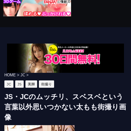
HOME
>
JC
>
JC
JS
美脚
街撮り
JS・JCのムッチリ、スベスベという
言葉以外思いつかない太もも街撮り画
像