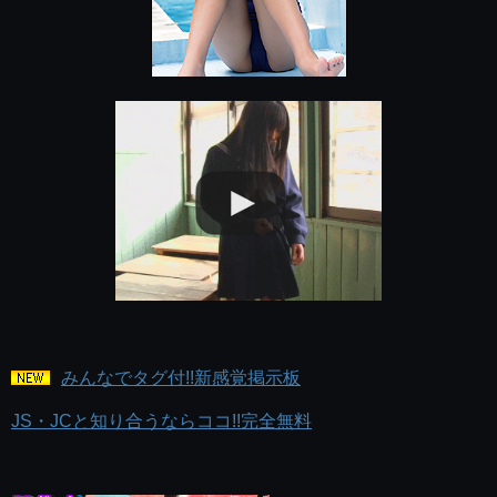
みんなでタグ付!!新感覚掲示板
JS・JCと知り合うならココ!!完全無料