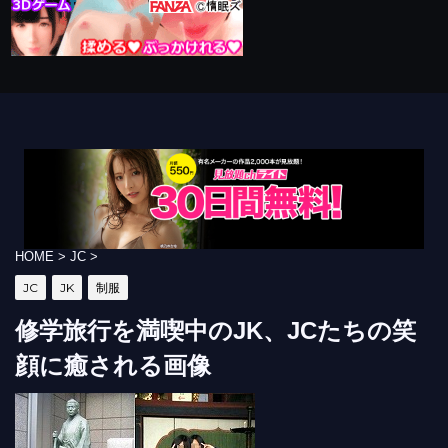
HOME
>
JC
>
JC
JK
制服
修学旅行を満喫中のJK、JCたちの笑
顔に癒される画像