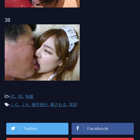
38
-
JC
,
JK
,
制服
-
ＪＣ
,
ＪＫ
,
修学旅行
,
癒される
,
笑顔
Twitter
Facebook