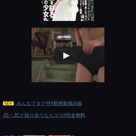
みんなでタグ付!!新感覚掲示板
JS・JCと知り合うならココ!!完全無料