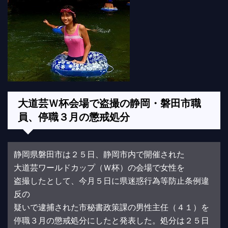
大道芸Ｗ杯会場で盗撮の静岡・磐田市職
員、停職３月の懲戒処分
静岡県磐田市は２５日、静岡市内で開催された
大道芸ワールドカップ（Ｗ杯）の会場で女性を
盗撮したとして、今月５日に県迷惑行為等防止条例違
反の
疑いで逮捕された市秘書政策課の男性主任（４１）を
停職３月の懲戒処分にしたと発表した。処分は２５日