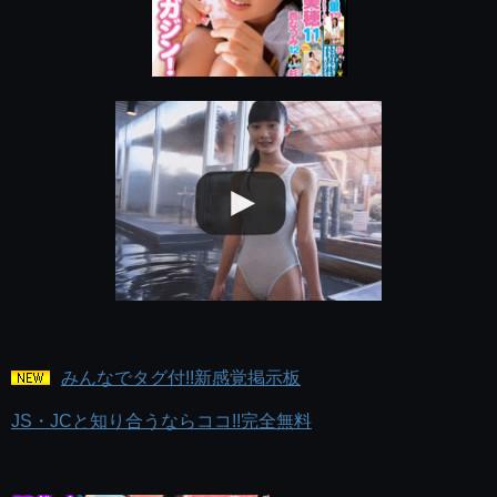
みんなでタグ付!!新感覚掲示板
JS・JCと知り合うならココ!!完全無料