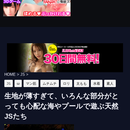
HOME
>
JS
>
JS
ω
マン筋
ムチムチ
ロリ
太もも
水着
素人
生地が薄すぎて、いろんな部分がと
っても心配な海やプールで遊ぶ天然
JSたち