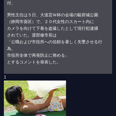
付。
男性主任は５日、大道芸Ｗ杯の会場の駿府城公園
（静岡市葵区）で、２０代女性のスカート内に
カメラを向けて下着を盗撮したとして現行犯逮捕
されていた。渡部修市長は
「公職および市役所への信頼を著しく失墜させる行
為。
市役所全体で再発防止に努める」
とするコメントを発表した。
1