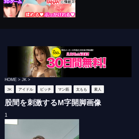
HOME
>
JK
>
JK
アイドル
ビッチ
マン筋
太もも
素人
股間を刺激するM字開脚画像
1