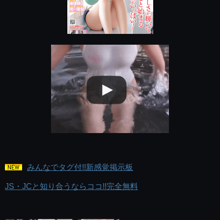
みんなでタグ付!!新感覚掲示板
JS・JCと知り合うならココ!!完全無料