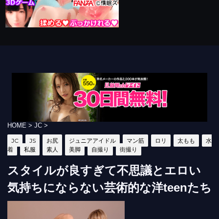
HOME
>
JC
>
JC
JS
お尻
ジュニアアイドル
マン筋
ロリ
太もも
水
着
私服
素人
美脚
自撮り
街撮り
スタイルが良すぎて不思議とエロい
気持ちにならない芸術的な洋teenたち