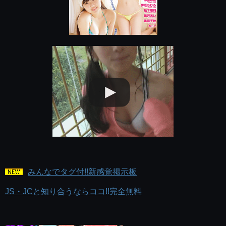
みんなでタグ付!!新感覚掲示板
JS・JCと知り合うならココ!!完全無料