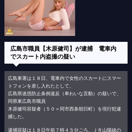
広島市職員【木原健司】が逮捕 電車内
でスカート内盗撮の疑い
広島東署は１８日、電車内で女性のスカートにスマー
トフォンを差し入れたとして、
広島県迷惑防止条例違反（卑わいな言動）の疑いで、
同県東広島市職員
木原健司容疑者（５０＝同市西条朝日町）を現行犯逮
捕した。
逮捕容疑は１８日午前７時４５分ごろ、ＪＲ山陽線の