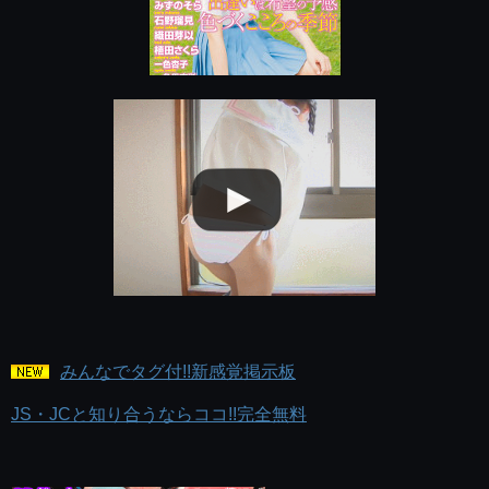
みんなでタグ付!!新感覚掲示板
JS・JCと知り合うならココ!!完全無料