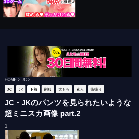
HOME
>
JC
>
JC
JK
下着
制服
太もも
素人
街撮り
JC・JKのパンツを見られたいような
超ミニスカ画像 part.2
1