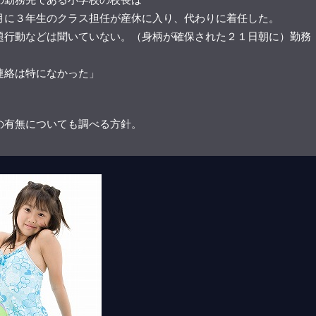
月に３年生のクラス担任が産休に入り、代わりに着任した。
題行動などは聞いていない。（身柄が確保された２１日朝に）勤務
連絡は特になかった」
。
の有無についても調べる方針。