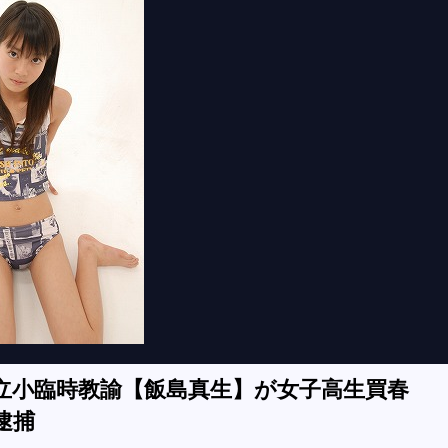
立小臨時教諭【飯島真生】が女子高生買春
逮捕