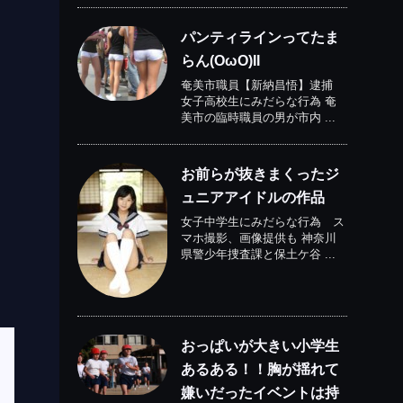
パンティラインってたま
らん(OωO)II
奄美市職員【新納昌悟】逮捕
女子高校生にみだらな行為 奄
美市の臨時職員の男が市内 ...
お前らが抜きまくったジ
ュニアアイドルの作品
女子中学生にみだらな行為 ス
マホ撮影、画像提供も 神奈川
県警少年捜査課と保土ケ谷 ...
おっぱいが大きい小学生
あるある！！胸が揺れて
嫌いだったイベントは持