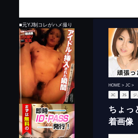
■元YJ制コレがハメ撮り
HOME
>
JC
>
JC
JS
ジ
ちょっ
着画像