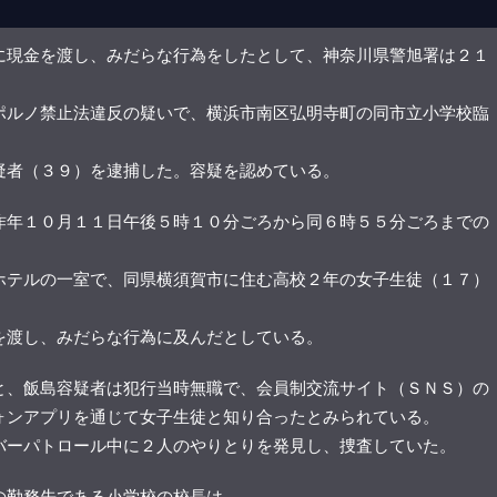
に現金を渡し、みだらな行為をしたとして、神奈川県警旭署は２１
ポルノ禁止法違反の疑いで、横浜市南区弘明寺町の同市立小学校臨
疑者（３９）を逮捕した。容疑を認めている。
昨年１０月１１日午後５時１０分ごろから同６時５５分ごろまでの
ホテルの一室で、同県横須賀市に住む高校２年の女子生徒（１７）
を渡し、みだらな行為に及んだとしている。
と、飯島容疑者は犯行当時無職で、会員制交流サイト（ＳＮＳ）の
ォンアプリを通じて女子生徒と知り合ったとみられている。
バーパトロール中に２人のやりとりを発見し、捜査していた。
の勤務先である小学校の校長は