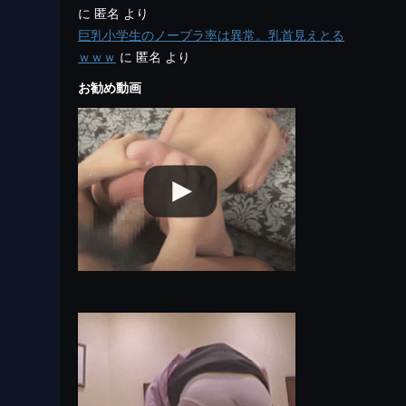
に
匿名
より
巨乳小学生のノーブラ率は異常。乳首見えとる
ｗｗｗ
に
匿名
より
お勧め動画