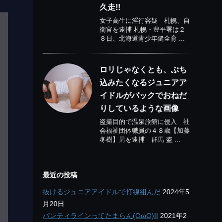
久走!!
女子高生に淫行容疑 札幌、自
衛官を逮捕 札幌・豊平署は２
８日、北海道青少年健全育 ...
ロリじゃなくとも、ぶち
込みたくなるジュニアア
イドルがバックでおねだ
りしているような画像
盗撮目的で温泉旅館に侵入 社
会福祉団体職員の４８歳【加藤
冬樹】男を逮捕 群馬 盗 ...
最近の投稿
抜けるジュニアアイドルで打線組んだ
2024年5
月20日
パンティラインってたまらん(OωO)II
2021年2