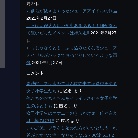
月27日
お前らが抜きまくったジュニアアイドルの作品
2021年2月27日
おっぱいが大きい小学生あるある！！胸が揺れ
て嫌いだったイベントは持久走!!
2021年2月27
日
ロリじゃなくとも、ぶち込みたくなるジュニア
アイドルがバックでおねだりしているような画
像
2021年2月27日
コメント
奇跡的、スク水姿で田んぼの中で泥遊びをする
女子小学生たち
に
匿名
より
俺たちのおちんちんをイライラさせる女子小学
生のふともも
に
匿名
より
女子小学生のオナニーのきっかけ第一位と言え
ば...棒のぼり!!
に
匿名
より
いい加減、ブラをし始めた方がいいと思う…乳
首がこすれて痛くなりそうなJS・JC達 part.2