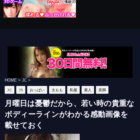
HOME
>
JC
>
JC
JS
おっぱい
太もも
私服
素人
美脚
月曜日は憂鬱だから、若い時の貴重な
ボディーラインがわかる感動画像を
載せておく