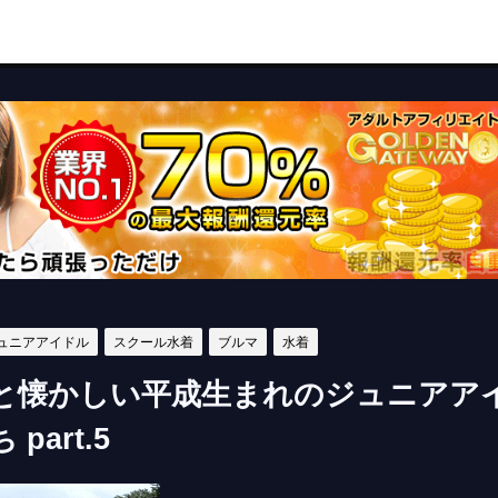
ュニアアイドル
スクール水着
ブルマ
水着
と懐かしい平成生まれのジュニアア
part.5