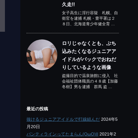
久走!!
女子高生に淫行容疑 札幌、自
衛官を逮捕 札幌・豊平署は２
８日、北海道青少年健全育 ...
ロリじゃなくとも、ぶち
込みたくなるジュニアア
イドルがバックでおねだ
りしているような画像
盗撮目的で温泉旅館に侵入 社
会福祉団体職員の４８歳【加藤
冬樹】男を逮捕 群馬 盗 ...
最近の投稿
抜けるジュニアアイドルで打線組んだ
2024年5
月20日
パンティラインってたまらん(OωO)II
2021年2