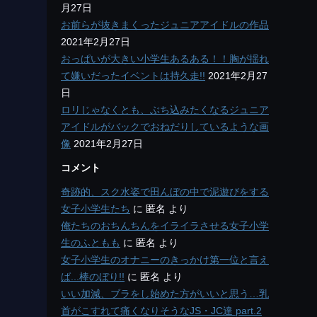
月27日
お前らが抜きまくったジュニアアイドルの作品
2021年2月27日
おっぱいが大きい小学生あるある！！胸が揺れ
て嫌いだったイベントは持久走!!
2021年2月27
日
ロリじゃなくとも、ぶち込みたくなるジュニア
アイドルがバックでおねだりしているような画
像
2021年2月27日
コメント
奇跡的、スク水姿で田んぼの中で泥遊びをする
女子小学生たち
に
匿名
より
俺たちのおちんちんをイライラさせる女子小学
生のふともも
に
匿名
より
女子小学生のオナニーのきっかけ第一位と言え
ば...棒のぼり!!
に
匿名
より
いい加減、ブラをし始めた方がいいと思う…乳
首がこすれて痛くなりそうなJS・JC達 part.2