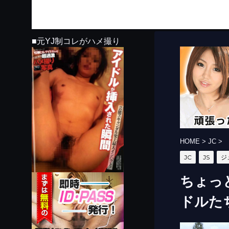
■元YJ制コレがハメ撮り
HOME
>
JC
>
JC
JS
ジ
ちょっ
ドルたち 