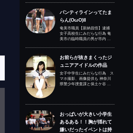
パンティラインってたま
らん(OωO)II
奄美市職員【新納昌悟】逮捕
女子高校生にみだらな行為 奄
美市の臨時職員の男が市内 ...
お前らが抜きまくったジ
ュニアアイドルの作品
女子中学生にみだらな行為 ス
マホ撮影、画像提供も 神奈川
県警少年捜査課と保土ケ谷 ...
おっぱいが大きい小学生
あるある！！胸が揺れて
嫌いだったイベントは持