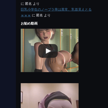
に
匿名
より
巨乳小学生のノーブラ率は異常。乳首見えとる
ｗｗｗ
に
匿名
より
お勧め動画