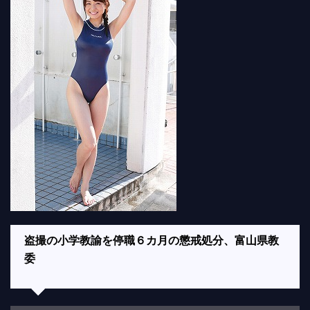
盗撮の小学教諭を停職６カ月の懲戒処分、富山県教
委