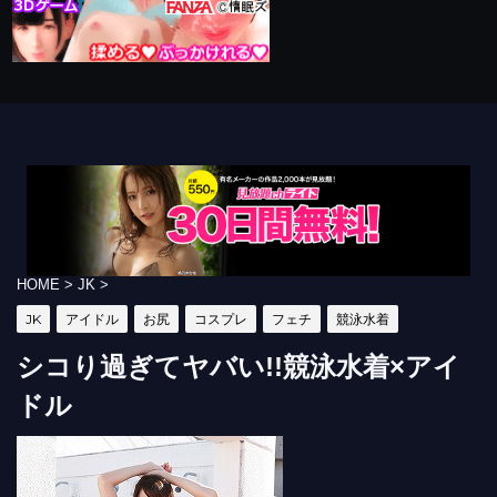
HOME
>
JK
>
JK
アイドル
お尻
コスプレ
フェチ
競泳水着
シコり過ぎてヤバい!!競泳水着×アイ
ドル