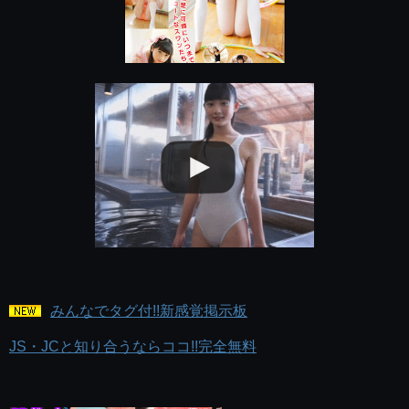
みんなでタグ付!!新感覚掲示板
JS・JCと知り合うならココ!!完全無料