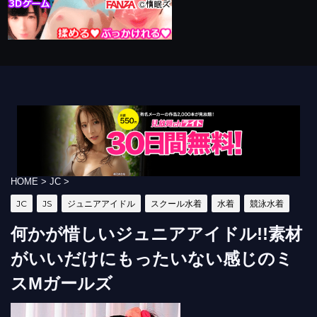
HOME
>
JC
>
JC
JS
ジュニアアイドル
スクール水着
水着
競泳水着
何かが惜しいジュニアアイドル!!素材
がいいだけにもったいない感じのミ
スMガールズ