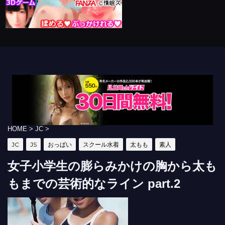
HOME
>
JC
>
JC
JS
おっぱい
スクール水着
太もも
素人
女子小学生の膨らみかけの胸から太も
もまでの芸術的なライン part.2