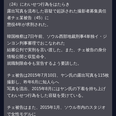
（24）にわいせつ行為をはたらき
露出写真を流布した容疑で起訴された撮影者募集責任
者チェ某被告（45）に
懲役4年が求刑された。
韓国検察は7日午前、ソウル西部地裁刑事4単独イ・ジ
ンヨン判事審理でおこなわれた
結審公判で実刑を言い渡した。また、チェ被告の身分
情報公開と収監命令、
就職制限命令も宣告するよう要請した。
チェ被告は2015年7月10日、ヤン氏の露出写真を115枚
撮影し、昨年6月に知人らへ
写真を流出、2015年8月にはヤン氏の下着を持ち上げ
てわいせつ行為をした容疑を受けている。
チェ被告はまた、2015年1月、ソウル市内のスタジオ
で女性モデルに