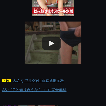
みんなでタグ付!!新感覚掲示板
JS・JCと知り合うならココ!!完全無料