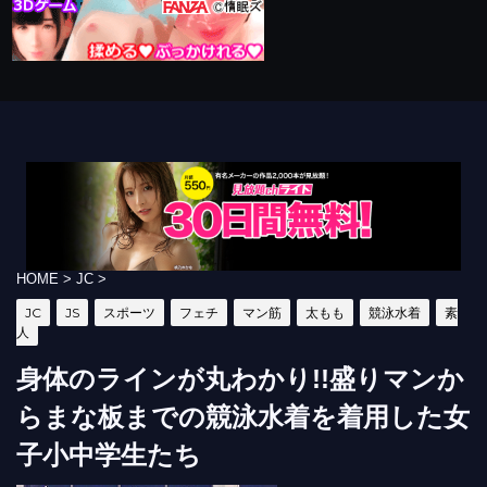
HOME
>
JC
>
JC
JS
スポーツ
フェチ
マン筋
太もも
競泳水着
素
人
身体のラインが丸わかり!!盛りマンか
らまな板までの競泳水着を着用した女
子小中学生たち