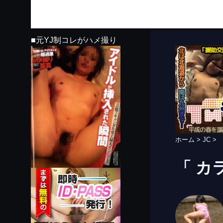
■元YJ制コレがハメ撮り
ホーム
>
JC
>
「 カ