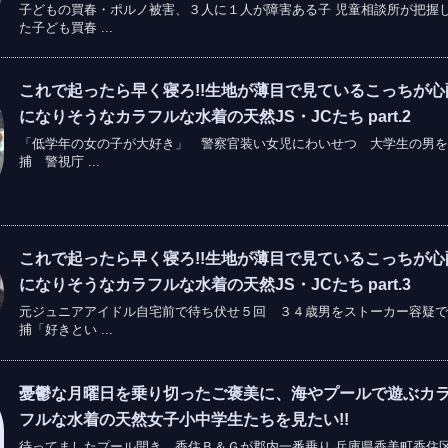
子どもの買春・ポルノ被害、３人に１人が障害ある子 児童相談所が把握
た子ども買春 ...
これで起ったら早く寝ろ!!生地が薄目で見ているこっちが心
になりそうなカラフルな水着の天然JS・JCたち part.2
「低学年の女の子が大好き」 警察官装い女児にわいせつ 大学生の男を
捕 警視庁 ...
これで起ったら早く寝ろ!!生地が薄目で見ているこっちが心
になりそうなカラフルな水着の天然JS・JCたち part.3
元ジュニアアイドル自宅前で待ち伏せ５回 ３４歳男をストーカー容疑で
捕「好きとい ...
憂鬱な月曜日を乗り切ったご褒美に、海やプールで遊ぶカ
フルな水着の天然女子小中学生たちを見たい!!
待ってましたプール開き 香住Ｂ＆Ｇが郡内一番乗り 兵庫県香美町香住