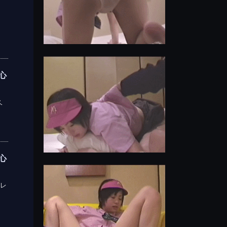
心
久
心
レ