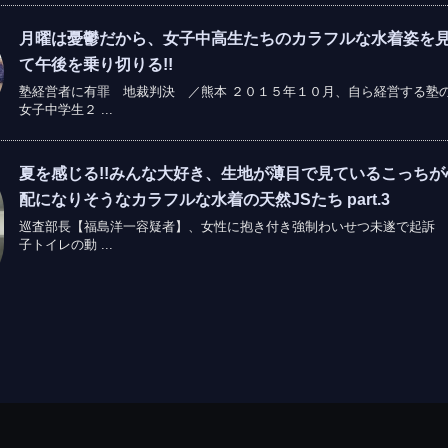
月曜は憂鬱だから、女子中高生たちのカラフルな水着姿を
て午後を乗り切りる!!
塾経営者に有罪 地裁判決 ／熊本 ２０１５年１０月、自ら経営する塾
女子中学生２ ...
夏を感じる!!みんな大好き、生地が薄目で見ているこっちが
配になりそうなカラフルな水着の天然JSたち part.3
巡査部長【福島洋一容疑者】、女性に抱き付き強制わいせつ未遂で起訴 
子トイレの動 ...