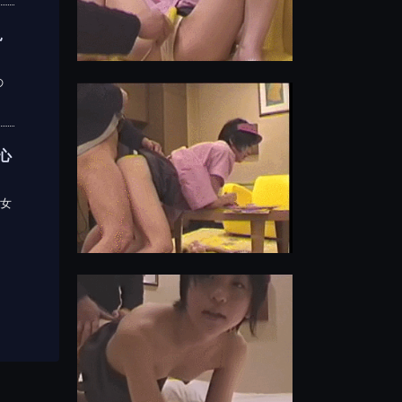
見
の
心
女