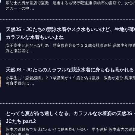
消防士の男が書店で盗撮 逃走するも現行犯逮捕 前橋市の書店で、女性
スカートの中 ...
天然JS・JCたちの競泳水着やスク水もいいけど、生地が薄
カラフルな水着もいいよね
女子高生とみだらな行為 児童買春容疑で３２歳会社員逮捕 県警少年捜
課と瀬谷署は ...
天然JS・JCたちのカラフルな競泳水着に身も心も惹かれる
小学生に「恋愛感情」２９歳講師が１９歳と偽り乱暴 教委が処分 兵庫
教育委員会は ...
とっても夏が待ち遠しくなる、カラフルな水着姿の天然JS
JCたち part.2
熊本の避難所で女児にわいせつ動画見せた疑い 男を逮捕 熊本市内の避
所で女児にわ ...