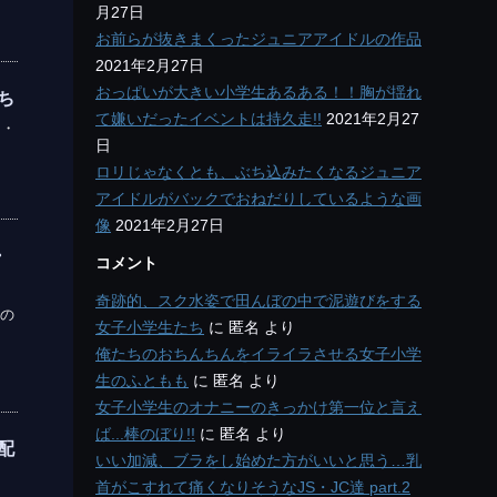
月27日
お前らが抜きまくったジュニアアイドルの作品
2021年2月27日
おっぱいが大きい小学生あるある！！胸が揺れ
ち
て嫌いだったイベントは持久走!!
2021年2月27
ー・
日
ロリじゃなくとも、ぶち込みたくなるジュニア
アイドルがバックでおねだりしているような画
像
2021年2月27日
・
コメント
奇跡的、スク水姿で田んぼの中で泥遊びをする
の
女子小学生たち
に
匿名
より
俺たちのおちんちんをイライラさせる女子小学
生のふともも
に
匿名
より
女子小学生のオナニーのきっかけ第一位と言え
ば...棒のぼり!!
に
匿名
より
配
いい加減、ブラをし始めた方がいいと思う…乳
首がこすれて痛くなりそうなJS・JC達 part.2