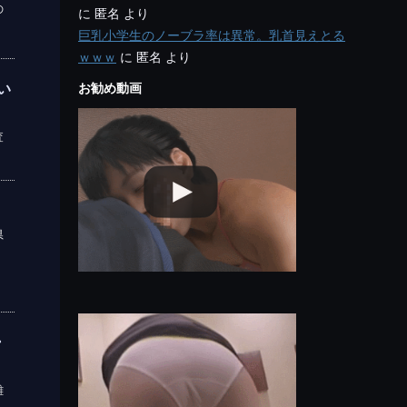
の
に
匿名
より
巨乳小学生のノーブラ率は異常。乳首見えとる
ｗｗｗ
に
匿名
より
お勧め動画
い
査
県
・
難