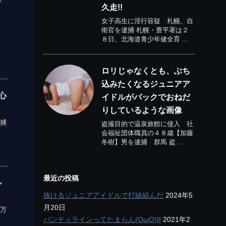
久走!!
女子高生に淫行容疑 札幌、自
衛官を逮捕 札幌・豊平署は２
８日、北海道青少年健全育 ...
ロリじゃなくとも、ぶち
込みたくなるジュニアア
心
イドルがバックでおねだ
りしているような画像
捕
盗撮目的で温泉旅館に侵入 社
会福祉団体職員の４８歳【加藤
冬樹】男を逮捕 群馬 盗 ...
最近の投稿
ル
抜けるジュニアアイドルで打線組んだ
2024年5
月20日
万
パンティラインってたまらん(OωO)II
2021年2