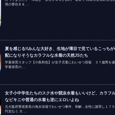
境の香住Ｂ＆ ...
夏を感じる!!みんな大好き、生地が薄目で見ているこっちが
配になりそうなカラフルな水着の天然JSたち
学童保育スタッフ【小島和也】が女子児童にわいせつ容疑 ３７歳男を逮
学童保育の ...
女子小中学生たちのスク水や競泳水着もいいけど、カラフ
なビキニや普通の水着も逆にエロいよね
元大阪府警巡査長の海水浴場でわいせつ事件、和解…女性に謝罪し１７５
円支払う 大 ...