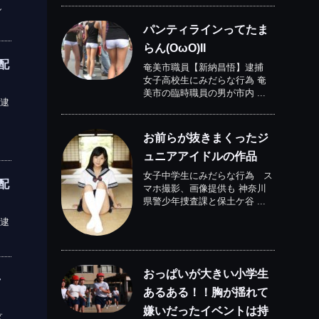
し
パンティラインってたま
らん(OωO)II
配
奄美市職員【新納昌悟】逮捕
女子高校生にみだらな行為 奄
美市の臨時職員の男が市内 ...
逮
お前らが抜きまくったジ
ュニアアイドルの作品
女子中学生にみだらな行為 ス
配
マホ撮影、画像提供も 神奈川
県警少年捜査課と保土ケ谷 ...
逮
おっぱいが大きい小学生
ラ
あるある！！胸が揺れて
嫌いだったイベントは持
区