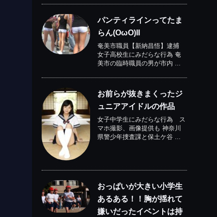
パンティラインってたま
らん(OωO)II
奄美市職員【新納昌悟】逮捕
女子高校生にみだらな行為 奄
美市の臨時職員の男が市内 ...
お前らが抜きまくったジ
ュニアアイドルの作品
女子中学生にみだらな行為 ス
マホ撮影、画像提供も 神奈川
県警少年捜査課と保土ケ谷 ...
おっぱいが大きい小学生
あるある！！胸が揺れて
嫌いだったイベントは持