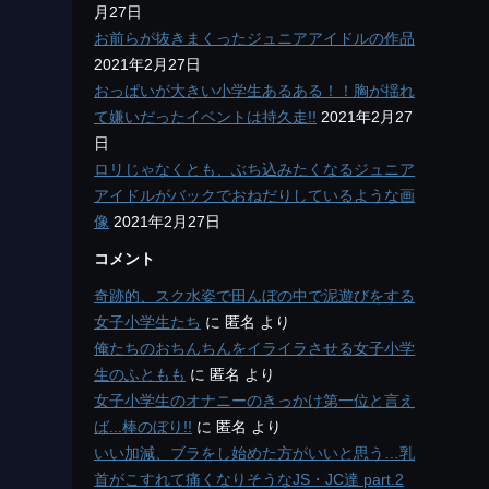
月27日
お前らが抜きまくったジュニアアイドルの作品
2021年2月27日
おっぱいが大きい小学生あるある！！胸が揺れ
て嫌いだったイベントは持久走!!
2021年2月27
日
ロリじゃなくとも、ぶち込みたくなるジュニア
アイドルがバックでおねだりしているような画
像
2021年2月27日
コメント
奇跡的、スク水姿で田んぼの中で泥遊びをする
女子小学生たち
に
匿名
より
俺たちのおちんちんをイライラさせる女子小学
生のふともも
に
匿名
より
女子小学生のオナニーのきっかけ第一位と言え
ば...棒のぼり!!
に
匿名
より
いい加減、ブラをし始めた方がいいと思う…乳
首がこすれて痛くなりそうなJS・JC達 part.2