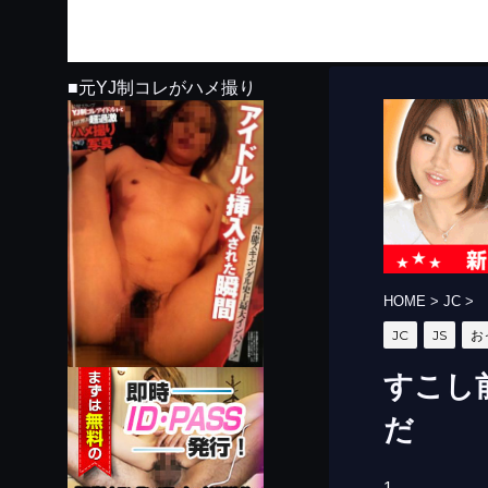
■元YJ制コレがハメ撮り
HOME
>
JC
>
JC
JS
お
すこし
だ
1