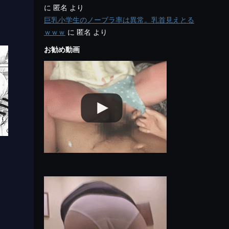
に
匿名
より
巨乳小学生のノーブラ率は異常。乳首見えとる
ｗｗｗ
に
匿名
より
お勧め動画