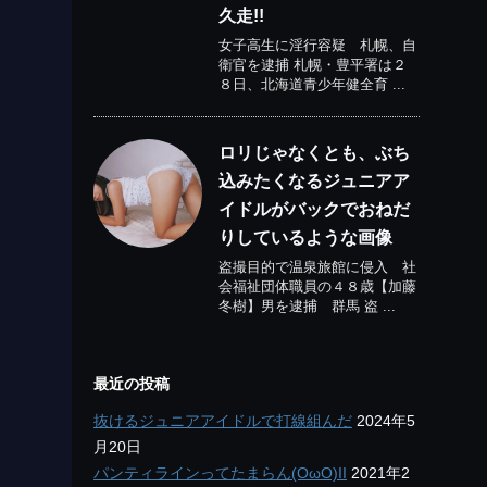
久走!!
女子高生に淫行容疑 札幌、自
衛官を逮捕 札幌・豊平署は２
８日、北海道青少年健全育 ...
ロリじゃなくとも、ぶち
込みたくなるジュニアア
イドルがバックでおねだ
りしているような画像
盗撮目的で温泉旅館に侵入 社
会福祉団体職員の４８歳【加藤
冬樹】男を逮捕 群馬 盗 ...
最近の投稿
抜けるジュニアアイドルで打線組んだ
2024年5
月20日
パンティラインってたまらん(OωO)II
2021年2